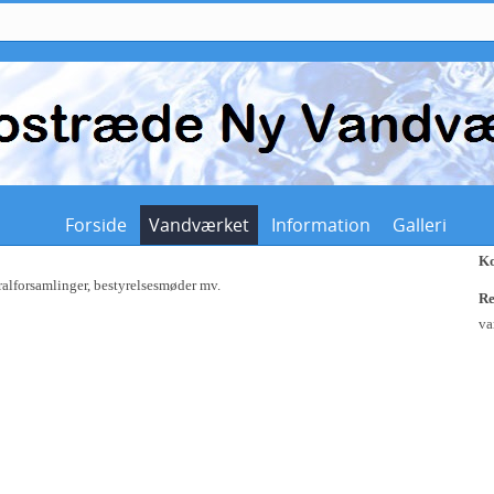
Forside
Vandværket
Information
Galleri
Ko
ralforsamlinger, bestyrelsesmøder mv.
Re
va