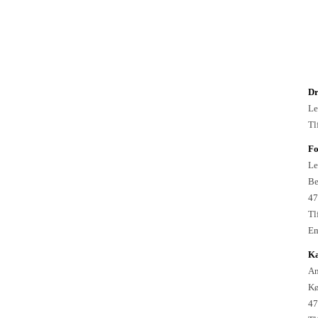
Dr
Le
Tl
F
Le
Be
47
Tl
Em
Ka
An
Kø
47