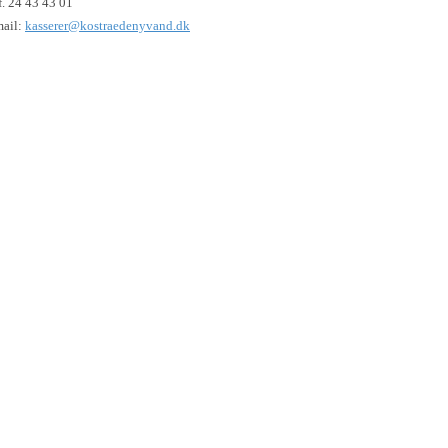
f. 24 43 43 01
ail:
kasserer@kostraedenyvand.dk