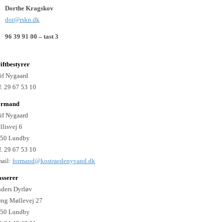
Dorthe Kragskov
dor@rskn.dk
96 39 91 00 – tast 3
iftbestyrer
if Nygaard
f. 29 67 53 10
ormand
if Nygaard
llisvej 6
50 Lundby
f. 29 67 53 10
ail:
formand@kostraedenyvand.dk
sserer
ders Dyrløv
ng Møllevej 27
50 Lundby