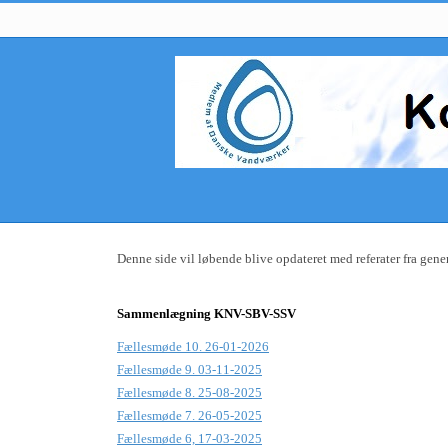
Denne side vil løbende blive opdateret med referater fra gene
Sammenlægning KNV-SBV-SSV
Fællesmøde 10. 26-01-2026
Fællesmøde 9. 03-11-2025
Fællesmøde 8. 25-08-2025
Fællesmøde 7. 26-05-2025
Fællesmøde 6, 17-03-2025