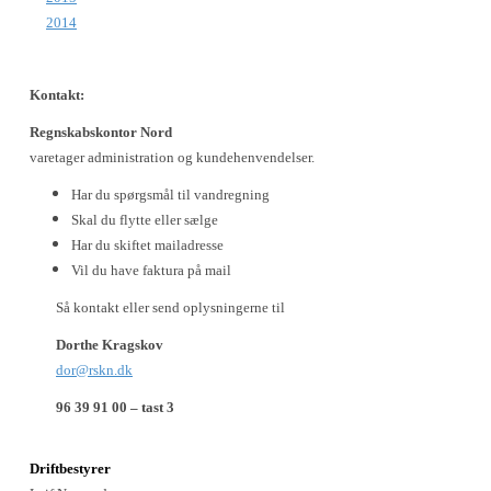
2014
Kontakt:
Regnskabskontor Nord
varetager administration og kundehenvendelser.
Har du spørgsmål til vandregning
Skal du flytte eller sælge
Har du skiftet mailadresse
Vil du have faktura på mail
Så kontakt eller send oplysningerne til
Dorthe Kragskov
dor@rskn.dk
96 39 91 00 – tast 3
Driftbestyrer